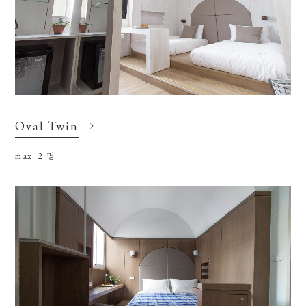
Oval Twin
→
max. 2
명