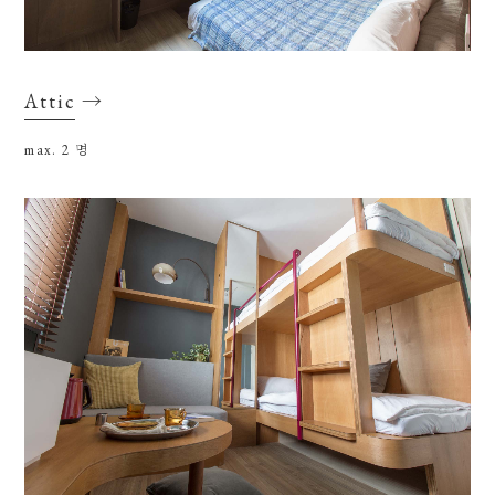
Attic
→
max. 2
명