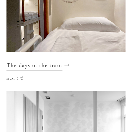
The days in the train
→
max. 6
명