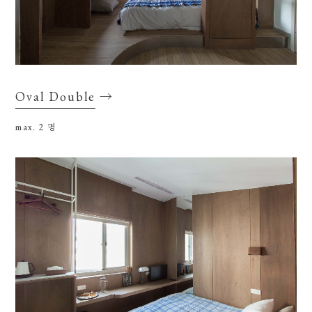
Oval Double
→
max. 2
명