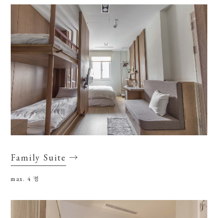
Family Suite
→
max. 4
명